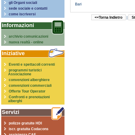
gli Organi sociali
Bari
sede sociale e contatti
come iscriversi
<<Torna Indietro
|
S
Informazioni
archivio comunicazioni
nuova realtà - online
Iniziative
Eventi e spettacoli correnti
programmi turistici
Associazione
convenzioni alberghiere
convenzioni commerciali
Offerte Tour Operator
Confronti e prenotazioni
alberghi
Servizi
polizze gratuite HDI
iscr. gratuita Codacons
assistenza CAF