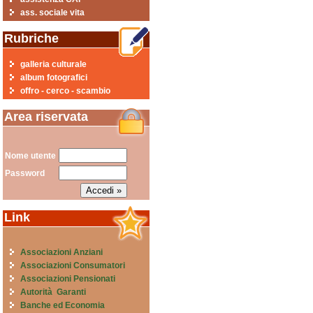
ass. sociale vita
Rubriche
galleria culturale
album fotografici
offro - cerco - scambio
Area riservata
Nome utente
Password
Link
Associazioni Anziani
Associazioni Consumatori
Associazioni Pensionati
Autorità Garanti
Banche ed Economia