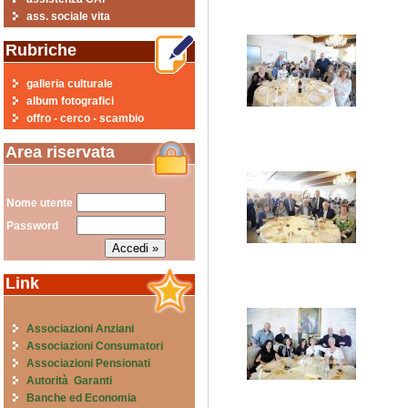
ass. sociale vita
Rubriche
galleria culturale
album fotografici
offro - cerco - scambio
Area riservata
Nome utente
Password
Link
Associazioni Anziani
Associazioni Consumatori
Associazioni Pensionati
Autorità Garanti
Banche ed Economia